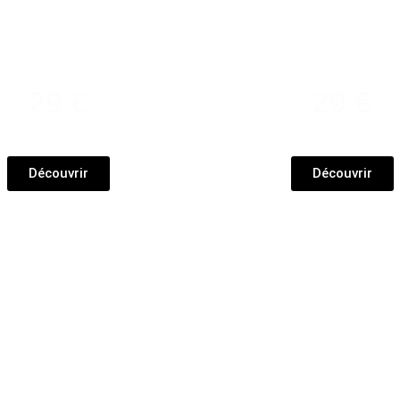
Shampoo
Masque
Chantilly
Chantill
29 €
29 €
Découvrir
Découvrir