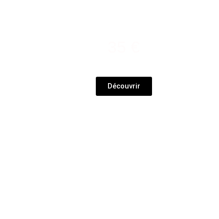
Serum Chantilly
y
35 €
Découvrir